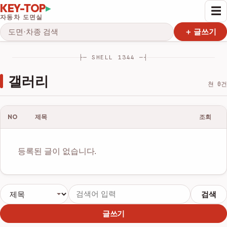
KEY-TOP
▸
☰
자동차 도면실
검색
＋ 글쓰기
├─ SHELL 1344 ─┤
갤러리
쳔 0건
NO
제목
조회
등록된 글이 없습니다.
검색
글쓰기