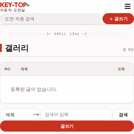
KEY-TOP
▸
☰
자동차 도면실
검색
＋ 글쓰기
├─ SHELL 1344 ─┤
갤러리
쳔 0건
NO
제목
조회
등록된 글이 없습니다.
검색
글쓰기