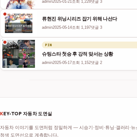
admin
2025-01-21
조회 1,228
댓글 3
류현진 위닝시리즈 잡기 위해 나선다
admin
2025-05-14
조회 1,197
댓글 3
PIN
슈팅스타 첫승 후 강적 맞서는 상황
admin
2025-05-17
조회 1,152
댓글 2
KEY-TOP 자동차 도면실
자동차 이야기를 도면처럼 정밀하게 — 시승기·정비·튜닝·갤러리·뉴
청색 도면선으로 계측합니다.