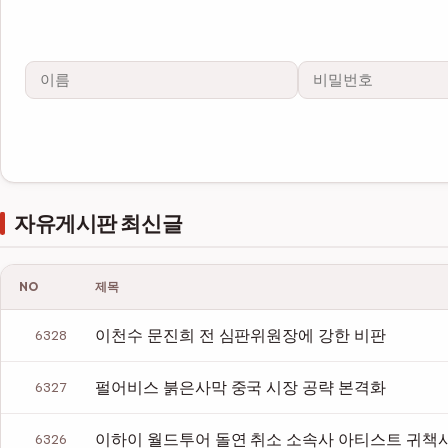
이름
비밀번호
필수
필수
자유게시판 최신글
NO
제목
이천수 문진희 전 심판위원장에 강한 비판
6328
펄어비스 붉은사막 중국 시장 공략 본격화
6327
이하이 월드투어 돌연 취소 소속사 아티스트 귀책
6326