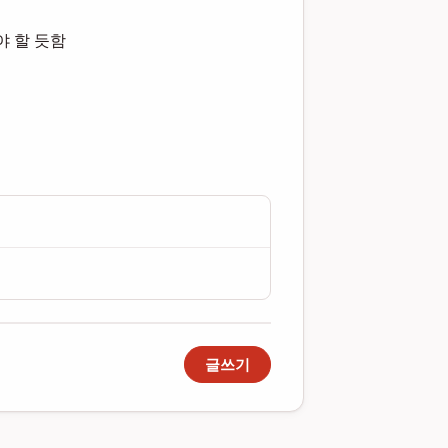
야 할 듯함
글쓰기